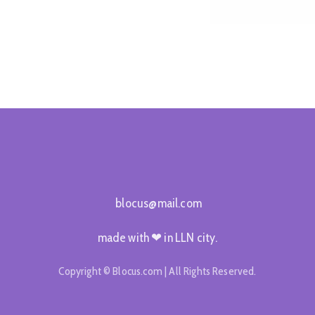
b
l
o
c
u
s
@
m
a
i
l
.
c
o
m
made with ❤ in LLN city.
Copyright © Blocus.com | All Rights Reserved.