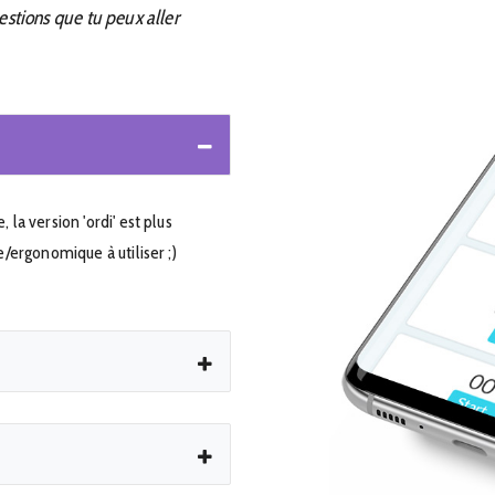
estions que tu peux aller
la version 'ordi' est plus
e/ergonomique à utiliser ;)